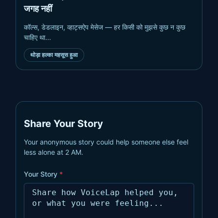
जगह नहीं
कॉल्स, डेडलाइन, व्हाट्सऐप मेसेज — हर किसी को मुझसे कुछ न कुछ
चाहिए था...
ऑफिस का प्रेशर + घर की टेंशन = साँस लेने की भी जगह नहीं
.
कॉल्स
थोड़ा हल्का महसूस हुआ
Share Your Story
Your anonymous story could help someone else feel
less alone at 2 AM.
Your Story
*