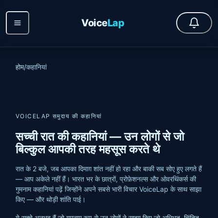
Voice
Lap
होम
/
कहानियां
VOICELAP समुदाय की कहानियां
सच्ची रात की कहानियां — उन लोगों से जो
बिल्कुल आपकी तरह महसूस करते थे
रात के 2 बजे, जब आपका दिमाग़ शांत नहीं हो रहा और बाकी सब सोए हुए लगते हैं
— आप अकेले नहीं हैं। भारत भर के छात्रों, प्रोफ़ेशनल्स और ओवरथिंकर्स की
गुमनाम कहानियां पढ़ें जिन्होंने अपने सबसे भारी विचार VoiceLap के साथ साझा
किए — और थोड़ी शांति पाई।
ये सच्चे अनुभव हैं जो गुमनाम रूप से उन लोगों ने साझा किए जो अभिभूत, चिंतित